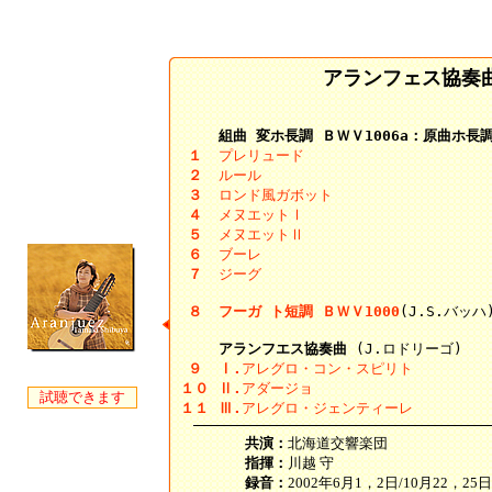
アランフェス協奏
組曲 変ホ長調 ＢＷＶ1006a：原曲ホ長
１
プレリュード
２
ルール
３
ロンド風ガボット
４
メヌエットⅠ
５
メヌエットⅡ
６
ブーレ
７
ジーグ
８
フーガ ト短調 ＢＷＶ1000
(J.S.バッハ
アランフエス協奏曲
(J.ロドリーゴ)
９
Ⅰ.
アレグロ・コン・スピリト
１０
Ⅱ.
アダージョ
試聴できます
１１
Ⅲ.
アレグロ・ジェンティーレ
共演：
北海道交響楽団
指揮：
川越 守
録音：
2002年6月1，2日/10月22，25