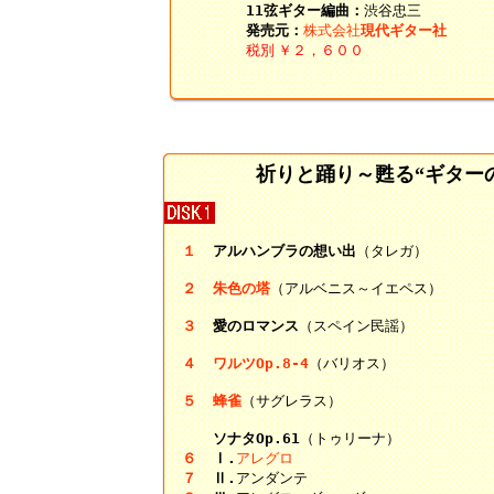
11弦ギター編曲：
渋谷忠三
発売元：
株式会社
現代ギター社
税別 ￥２，６００
祈りと踊り～甦る“ギター
１
アルハンブラの想い出
（タレガ）
２
朱色の塔
（アルベニス～イエペス）
３
愛のロマンス
（スペイン民謡）
４
ワルツOp.8-4
（バリオス）
５
蜂雀
（サグレラス）
ソナタOp.61
（トゥリーナ）
６
Ⅰ.
アレグロ
７
Ⅱ.
アンダンテ