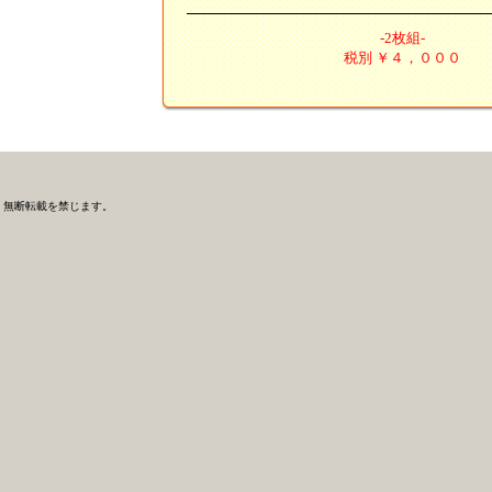
-2枚組-
税別 ￥４，０００
無断転載を禁じます。