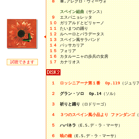
８
Ⅲ.
アレグロ・ヴィーヴォ
スペイン組曲
（サンス）
９
エスパニョレッタ
１０
ガリアルドとビリャーノ
１１
たいまつの踊り
１２
ルヘーロとパラデータス
１３
スペイン風サラバンド
１４
パッサカリア
１５
フォリア
１６
カタルーニャの歩兵の女房
試聴できます
１７
カナリオス
１
ロッシニアーナ第１番 Op.119
（ジュリ
２
グラン・ソロ Op.14
（ソル）
３
祈りと踊り
（ロドリーゴ）
４
３つのスペイン風小品より ファンダンゴ
（
５
ハバネラ
（E.S.デ・ラ・マーサ）
６
暁の鐘
（E.S.デ・ラ・マーサ）