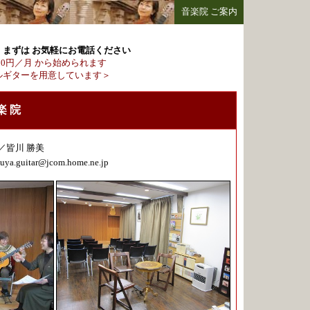
音楽院 ご案内
 まずは お気軽にお電話ください
000円／月 から始められます
ルギターを用意しています＞
楽 院
皆川 勝美
uya.guitar@jcom.home.ne.jp