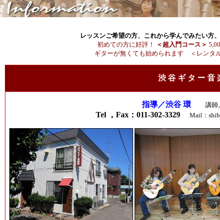
レッスンご希望の方、これから学んでみたい方、
初めての方に好評！
＜超入門コース＞
5,
ギターが無くても始められます ＜レンタ
渋 谷 ギ タ ー 音 
指導／渋谷 環
講師／
Tel ，Fax：011-302-3329
Mail：shib