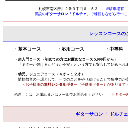
札幌市南区澄川２条３丁目６－５３
※駐車場有
併設の
ギターサロン「ドルチェ」
で練習しながら待つこ
レッスンコースの
・基本コース ・応用コース ・中等
・超入門コース
（初めての方にお薦めなコース 5,000円から）
「ギターが弾けるかどうか不安」という方でも安心して始められ
・幼児、ジュニアコース（４才～１２才）
情操教育の一環として、一つのことをやり続けることで集中力が高
＜お子様用の
無料レンタルギター
（子供用ギター）があります
※詳しくは、お電話またはメールでお問合せください
※ギター未
ギターサロン 「 ドルチェ