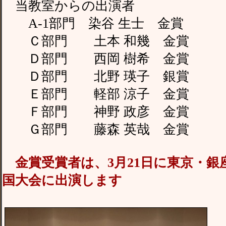
当教室からの出演者
A-1部門 染谷 生士 金賞
Ｃ部門 土本 和幾 金賞
Ｄ部門 西岡 樹希 金賞
Ｄ部門 北野 瑛子 銀賞
Ｅ部門 軽部 涼子 金賞
Ｆ部門 神野 政彦 金賞
Ｇ部門 藤森 英哉 金賞
金賞受賞者は、3月21日に東京・銀
国大会に出演します