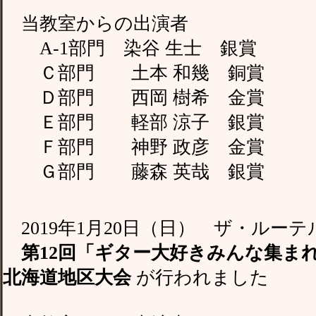
当教室からの出演者
A-1部門 染谷 生士 銀賞
Ｃ部門 土本 和幾 銅賞
Ｄ部門 西岡 樹希 金賞
Ｅ部門 軽部 涼子 銀賞
Ｆ部門 神野 政彦 金賞
Ｇ部門 藤森 英哉 銀賞
2019年1月20日（日） ザ・ルー
第12回「ギター大好きみんな集ま
北海道地区大会
が行われました